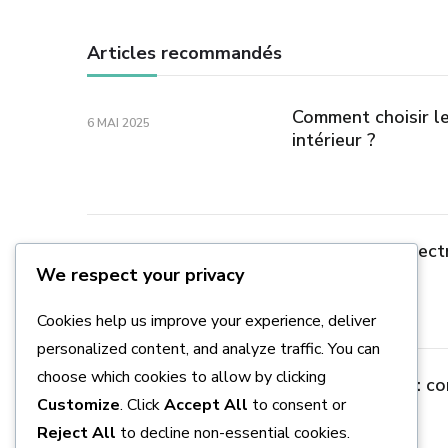
Articles recommandés
Comment choisir le
6 MAI 2025
intérieur ?
Produire de l’élect
12 JUILLET 2021
We respect your privacy
Cookies help us improve your experience, deliver
personalized content, and analyze traffic. You can
choose which cookies to allow by clicking
Caméra Bullet : co
8 OCTOBRE 2020
Customize
. Click
Accept All
to consent or
Reject All
to decline non-essential cookies.